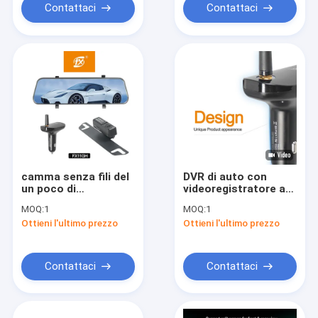
Contattaci
Contattaci
camma senza fili del
DVR di auto con
un poco di
videoregistratore a
retrovisione 64GB di
specchio posteriore
MOQ:
1
MOQ:
1
capacità di
Ottieni l'ultimo prezzo
Ottieni l'ultimo prezzo
stoccaggio con la
registrazione del
ciclo
Contattaci
Contattaci