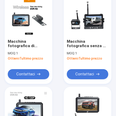
Macchina
Macchina
fotografica di
fotografica senza fili
sostegno senza fili di
di retrovisore del
MOQ:
1
MOQ:
1
chiara visione
camion della lega di
Ottieni l'ultimo prezzo
Ottieni l'ultimo prezzo
notturna con la lega
alluminio
di alluminio del
impermeabile con
monitor 1080P
visione notturna
Contattaci
Contattaci
Casa
prodotti
Chi siamo