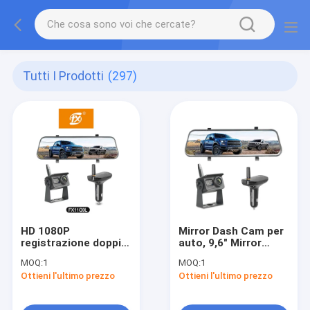
Tutti I Prodotti
(297)
HD 1080P
Mirror Dash Cam per
registrazione doppia
auto, 9,6" Mirror
anteriore e
Camera Mirror Dash
MOQ:
1
MOQ:
1
posteriore, monitor
Cam per auto,
Ottieni l'ultimo prezzo
Ottieni l'ultimo prezzo
touch screen,
supporto doppia
telecamera wireless
fotocamera
per camper, camion