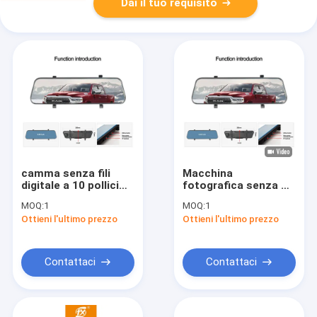
Dai il tuo requisito
camma senza fili
Macchina
digitale a 10 pollici
fotografica senza fili
del un poco di AHD
impermeabile dello
MOQ:
1
MOQ:
1
con il sistema AVI
specchietto
Ottieni l'ultimo prezzo
Ottieni l'ultimo prezzo
Video Format di DVR
retrovisore per
sicurezza di
sostegno del veicolo
Contattaci
Contattaci