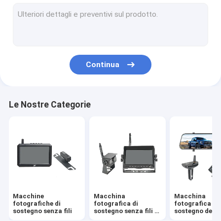
Macchina fotografica di retrovisore del camion
Macchina fotografica di inverso di HD
Macchina fotografica di retrovisore del veicolo
Continua
Macchina fotografica di inverso di DVR
Monitor senza fili di HD
Le Nostre Categorie
Fotocamera per specchietto per auto per bambini
Macchine
Macchina
Macchina
fotografiche di
fotografica di
fotografica di
sostegno senza fili
sostegno senza fili di
sostegno della
rv
camma del un