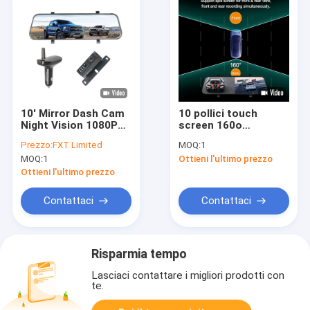
10' Mirror Dash Cam
10 pollici touch
Night Vision 1080P
screen 160o
FHD Full Touch
fotocamera super
Prezzo:
FXT Limited
MOQ:
1
Screen Fotocamera
grandangolare Rear
MOQ:
1
Ottieni l'ultimo prezzo
di supporto vista
View Dash Cam
frontale e posteriore
Ottieni l'ultimo prezzo
Contattaci
Contattaci
Risparmia tempo
Lasciaci contattare i migliori prodotti con
te.