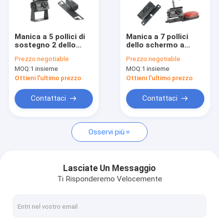
Fatory Tour
Controllo di qualità
Manica a 5 pollici di
Manica a 7 pollici
sostegno 2 dello
dello schermo a
Contattaci
schermo a colori
colori 2 del monitor
Prezzo:
negotiable
Prezzo:
negotiable
della macchina
della macchina
MOQ:
1 insieme
MOQ:
1 insieme
fotografica inversa
fotografica di
notizie
del veicolo di DVR
retrovisore del
Ottieni l'ultimo prezzo
Ottieni l'ultimo prezzo
camion di HD 1080P
Richiedere un preventivo
Contattaci
Contattaci
shopping
Osservi più
Macchine fotografiche di sostegno senza fili
Lasciate Un Messaggio
Ti Risponderemo Velocemente
Macchina fotografica di sostegno senza fili di rv
Macchina fotografica di sostegno della camma del un poco d