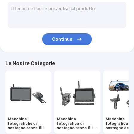
Macchina fotografica senza fili di retrovisore
Monitor di sostegno della macchina fotografica
Camma senza fili del un poco di retrovisione
Continua
Macchina fotografica di sostegno di visione notturna
Macchina fotografica di retrovisore del camion
Le Nostre Categorie
Macchina fotografica di inverso di HD
Macchina fotografica di retrovisore del veicolo
Macchina fotografica di inverso di DVR
Monitor senza fili di HD
Macchine
Macchina
Macchina
Fotocamera per specchietto per auto per bambini
fotografiche di
fotografica di
fotografica di
sostegno senza fili
sostegno senza fili di
sostegno della
rv
camma del un