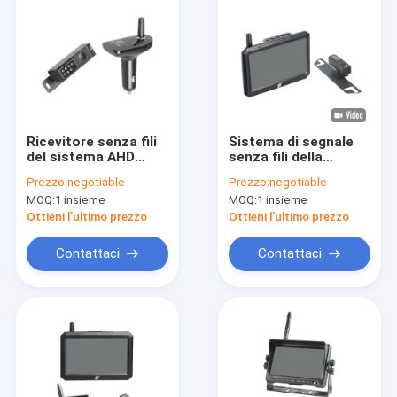
Ricevitore senza fili
Sistema di segnale
del sistema AHD
senza fili della
della macchina
macchina
Prezzo:
negotiable
Prezzo:
negotiable
fotografica di
fotografica di
MOQ:
1 insieme
MOQ:
1 insieme
retrovisore del
retrovisore del
camion impermeabile
monitor a 5 pollici
Ottieni l'ultimo prezzo
Ottieni l'ultimo prezzo
1080P
per la registrazione
Contattaci
Contattaci
Casa
Prodotti
Chi siamo