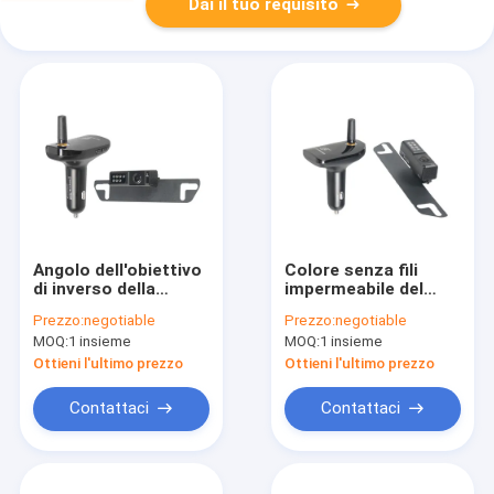
Dai il tuo requisito
Angolo dell'obiettivo
Colore senza fili
di inverso della
impermeabile del
trasmissione 300m
nero del ricevitore
Prezzo:
negotiable
Prezzo:
negotiable
984ft DVR 120 gradi
della macchina
MOQ:
1 insieme
MOQ:
1 insieme
fotografica AHD di
retrovisore di IP69K
Ottieni l'ultimo prezzo
Ottieni l'ultimo prezzo
Contattaci
Contattaci