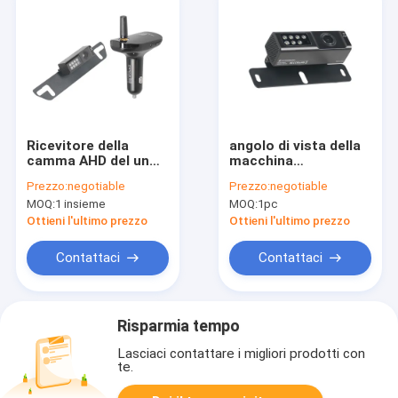
Ricevitore della
angolo di vista della
camma AHD del un
macchina
poco della macchina
fotografica di
Prezzo:
negotiable
Prezzo:
negotiable
fotografica di
inverso di 300m
MOQ:
1 insieme
MOQ:
1pc
retrovisore del
984ft HD 120 gradi
camion della
per l'automobile del
Ottieni l'ultimo prezzo
Ottieni l'ultimo prezzo
trasmissione 300m
rimorchio
984ft
Contattaci
Contattaci
Risparmia tempo
Lasciaci contattare i migliori prodotti con
te.