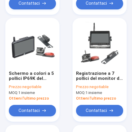
Contattaci
Contattaci
Schermo a colori a 5
Registrazione a 7
pollici IP69K del
pollici del monitor di
veicolo di alta
IP69K del veicolo
Prezzo:
negotiable
Prezzo:
negotiable
luminosità della
della macchina
MOQ:
1 insieme
MOQ:
1 insieme
macchina
fotografica
fotografica senza fili
impermeabile di
Ottieni l'ultimo prezzo
Ottieni l'ultimo prezzo
di retrovisore
retrovisore
Contattaci
Contattaci