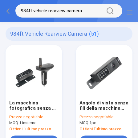
984ft Vehicle Rearview Camera
(51)
La macchina
Angolo di vista senza
fotografica senza fili
fili della macchina
di retrovisore del
fotografica di
Prezzo:
negotiable
Prezzo:
negotiable
veicolo di 300m
retrovisore del
MOQ:
1 insieme
MOQ:
1pc
984ft
veicolo di HD 1080P
impermeabilizza il
984ft 120 gradi
Ottieni l'ultimo prezzo
Ottieni l'ultimo prezzo
ricevitore di AHD