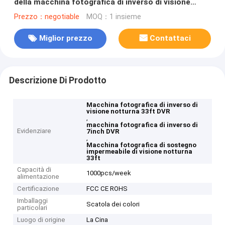
della macchina fotografica di inverso di visione
notturna 33ft DVR
Prezzo：negotiable
MOQ：1 insieme
Miglior prezzo
Contattaci
Descrizione Di Prodotto
Macchina fotografica di inverso di
visione notturna 33ft DVR
,
macchina fotografica di inverso di
Evidenziare
7inch DVR
,
Macchina fotografica di sostegno
impermeabile di visione notturna
33ft
Capacità di
1000pcs/week
alimentazione
Certificazione
FCC CE ROHS
Imballaggi
Scatola dei colori
particolari
Luogo di origine
La Cina