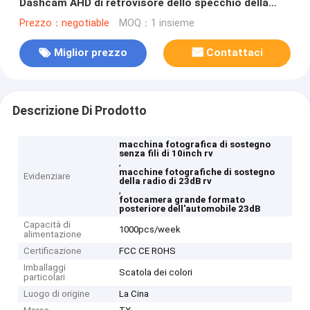
Dashcam AHD di retrovisore dello specchio della
macchina fotografica di rv
Prezzo：negotiable
MOQ：1 insieme
Miglior prezzo
Contattaci
Descrizione Di Prodotto
macchina fotografica di sostegno
senza fili di 10inch rv
,
macchine fotografiche di sostegno
Evidenziare
della radio di 23dB rv
,
fotocamera grande formato
posteriore dell'automobile 23dB
Capacità di
1000pcs/week
alimentazione
Certificazione
FCC CE ROHS
Imballaggi
Scatola dei colori
particolari
Luogo di origine
La Cina