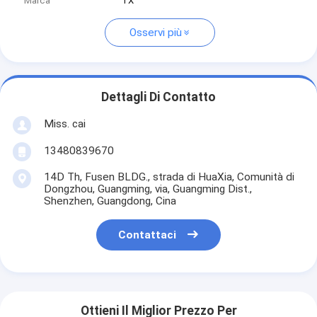
Marca
TX
Osservi più
Dettagli Di Contatto
Miss. cai
13480839670
14D Th, Fusen BLDG., strada di HuaXia, Comunità di
Dongzhou, Guangming, via, Guangming Dist.,
Shenzhen, Guangdong, Cina
Contattaci
Ottieni Il Miglior Prezzo Per