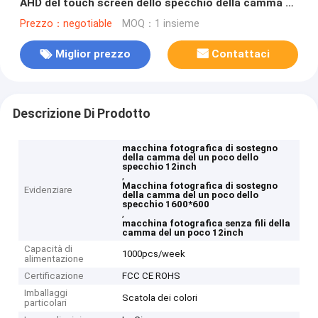
AHD del touch screen dello specchio della camma a
12 pollici del un poco
Prezzo：negotiable
MOQ：1 insieme
Miglior prezzo
Contattaci
Descrizione Di Prodotto
macchina fotografica di sostegno
della camma del un poco dello
specchio 12inch
,
Macchina fotografica di sostegno
Evidenziare
della camma del un poco dello
specchio 1600*600
,
macchina fotografica senza fili della
camma del un poco 12inch
Capacità di
1000pcs/week
alimentazione
Certificazione
FCC CE ROHS
Imballaggi
Scatola dei colori
particolari