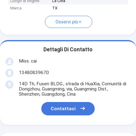
Luogo di origine
La Cina
Marca
TX
Osservi più
Dettagli Di Contatto
Miss. cai
13480839670
14D Th, Fusen BLDG., strada di HuaXia, Comunità di
Dongzhou, Guangming, via, Guangming Dist.,
Shenzhen, Guangdong, Cina
Contattaci