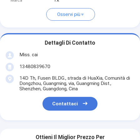
Marca
TX
Osservi più
Dettagli Di Contatto
Miss. cai
13480839670
14D Th, Fusen BLDG., strada di HuaXia, Comunità di
Dongzhou, Guangming, via, Guangming Dist.,
Shenzhen, Guangdong, Cina
Contattaci
Ottieni Il Miglior Prezzo Per