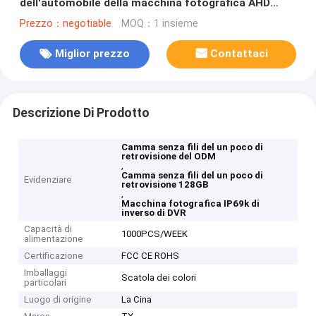
dell'automobile della macchina fotografica AHD
della camma del un poco di retrovisione della radio
Prezzo：negotiable
MOQ：1 insieme
di DVR
Miglior prezzo
Contattaci
Descrizione Di Prodotto
Camma senza fili del un poco di
retrovisione del ODM
,
Camma senza fili del un poco di
Evidenziare
retrovisione 128GB
,
Macchina fotografica IP69k di
inverso di DVR
Capacità di
1000PCS/WEEK
alimentazione
Certificazione
FCC CE ROHS
Imballaggi
Scatola dei colori
particolari
Luogo di origine
La Cina