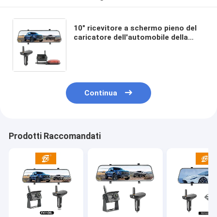
10" ricevitore a schermo pieno del
caricatore dell'automobile della
macchina fotografica AHD della
camma del un poco di retrovisione
della radio di DVR
Continua
Prodotti Raccomandati