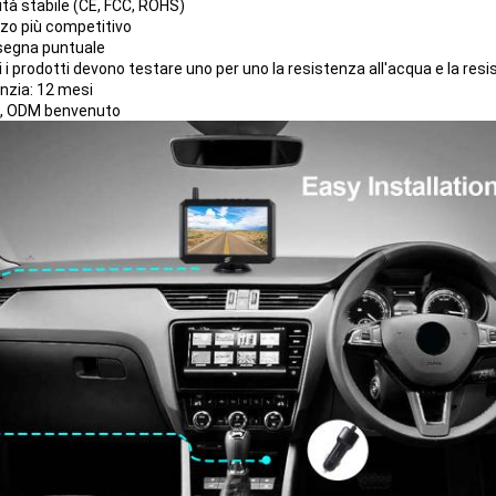
ità stabile (CE, FCC, ROHS)
zzo più competitivo
segna puntuale
ti i prodotti devono testare uno per uno la resistenza all'acqua e la re
anzia: 12 mesi
, ODM benvenuto