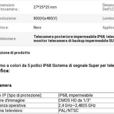
mensioni
Dimens
27*25*25 mm
tocamera::
Dell'LC
soluzione:
800(H)x480(V)
Lumino
lore:
Nero
Applic
Telecamera posteriore impermeabile IP68
,
tele
idenziare:
monitor telecamera di backup impermeabile S
zione di prodotto
mo a colori da 5 pollici IP68 Sistema di segnale Super per te
fica:
camera
 IP (tipo di protezione):
IP68, impermeabile
re d'immagine:
CMOS HD da 1/3".
enza operativa:
2,4 GHz~2,4835 GHz
a televisivo:
PAL/NTSC