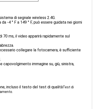
 sistema di segnale wireless 2.4G.
 da -4 ° F a 149 ° F, può essere guidata nei giorni
 di 70 ms, il video apparirà rapidamente sul
rabrezza.
ecessario collegare la fotocamera, è sufficiente
.
 e capovolgimento immagine su, giù, sinistra,
e, incluso il testo del test di qualità
Test di
hiamento.