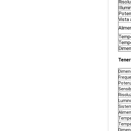
Risolu
Illumi
Poten
Vista 
Alimen
Temper
Tempe
Dimen
Tener
Dimensi
Freque
Poten
Sensibi
Risolu
Lumino
Sistem
Alimen
Temper
Temper
Dimen