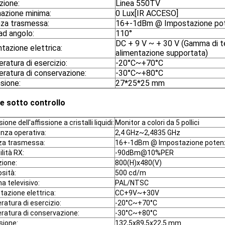
zione:
Linea 550TV
nazione minima:
0 Lux[IR ACCESO]
za trasmessa:
16+-1dBm @ Impostazione po
ad angolo:
110°
DC + 9 V ~ + 30 V (Gamma di te
tazione elettrica:
alimentazione supportata)
atura di esercizio:
-20°C~+70°C
ratura di conservazione:
-30°C~+80°C
sione:
27*25*25 mm
e sotto controllo
one dell'affissione a cristalli liquidi:
Monitor a colori da 5 pollici
nza operativa:
2,4 GHz~2,4835 GHz
za trasmessa:
16+-1dBm @ Impostazione pote
lità RX:
-90dBm@10%PER
zione:
800(H)x480(V)
sità:
500 cd/m
a televisivo:
PAL/NTSC
tazione elettrica:
CC+9V~+30V
atura di esercizio:
-20°C~+70°C
atura di conservazione:
-30°C~+80°C
sione:
132,5x89,5x22,5 mm