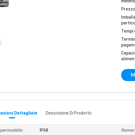
minimo
Prezzo
Imball
partico
Tempi 
Termini
pagam
Capaci
alimen
M
azioni Dettagliate
Descrizione Di Prodotto
permeabile:
IP68
Numero