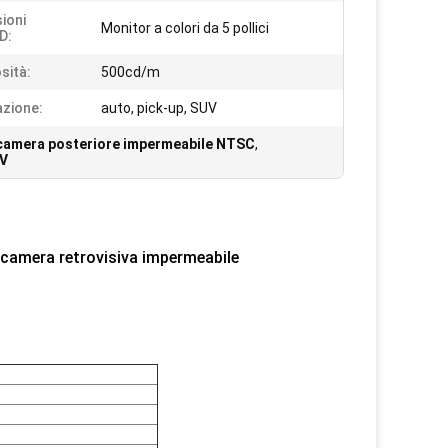
ioni
Monitor a colori da 5 pollici
D:
sità:
500cd/m
azione:
auto, pick-up, SUV
camera posteriore impermeabile NTSC
,
UV
lecamera retrovisiva impermeabile