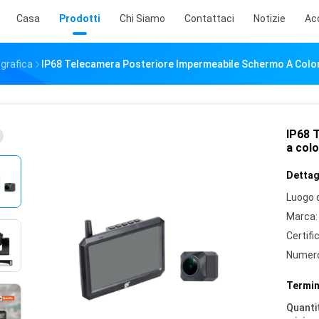
Casa
Prodotti
Chi Siamo
Contattaci
Notizie
Ac
grafica
IP68 Telecamera Posteriore Impermeabile Schermo A Colori 
IP68 
a colo
Dettagl
Luogo d
Marca:
Certifi
Numero
Termin
Quantit