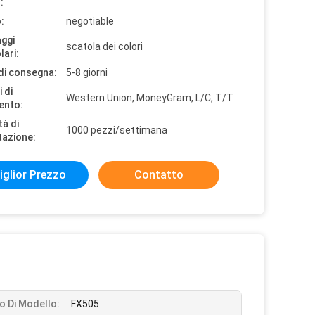
:
:
negotiable
aggi
scatola dei colori
lari:
di consegna:
5-8 giorni
 di
Western Union, MoneyGram, L/C, T/T
ento:
tà di
1000 pezzi/settimana
tazione:
iglior Prezzo
Contatto
 Di Modello:
FX505