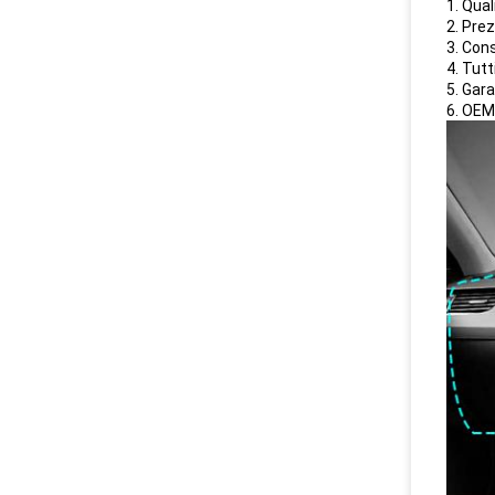
1. Qual
2. Pre
3. Con
4. Tut
5. Gar
6. OEM