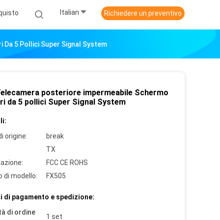
Italian
quisto
Richiedere un preventivo
Da 5 Pollici Super Signal System
Telecamera posteriore impermeabile Schermo
ri da 5 pollici Super Signal System
i:
i origine:
break
TX
cazione:
FCC CE ROHS
 di modello:
FX505
i di pagamento e spedizione:
à di ordine
1 set