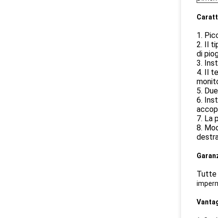
Caratt
1. Pic
2. Il 
di pio
3. Ins
4. Il 
monito
5. Due
6. Ins
accopp
7. La 
8. Mod
destra
Garanz
Tutte 
imperm
Vantag