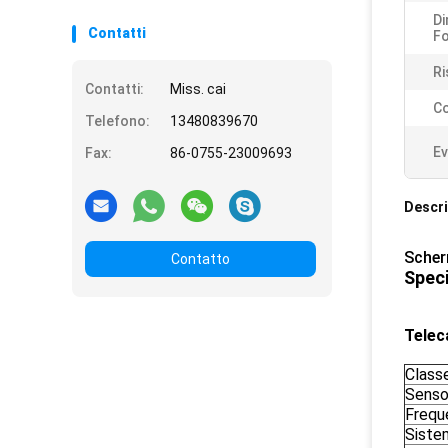
Di
Contatti
Fo
Ri
Contatti:
Miss. cai
Co
Telefono:
13480839670
Ev
Fax:
86-0755-23009693
Descri
Scher
Contatto
Speci
Tele
Classe
Senso
Frequ
Sistem