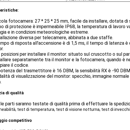
eristiche:
cola fotocamera: 27 * 25 * 25 mm, facile da installare, dotata di
tipo di protezione è impermeabile IP68, la temperatura di lavoro va
ggia e in condizioni meteorologiche estreme.
tallazione diversa per telecamere, abbinata a due staffe.
tempo di risposta all'accensione è di 1,5 ms, il tempo di latenza è
r.
 posizioni per installare il monitor: situato sul cruscotto o sul pa
tallare separatamente tra il monitor e la fotocamera, quando è n
iare il codice.
potenza del trasmettitore è 16 DBM, la sensibilità RX è -90 DBM
alità di visualizzazione del monitor: specchio, immagine normale
.
ia di qualità
le parti saranno testate di qualità prima di effettuare la spedizion
eabilità, test di temperatura, test di visione notturna, test di invecc
gio competitivo