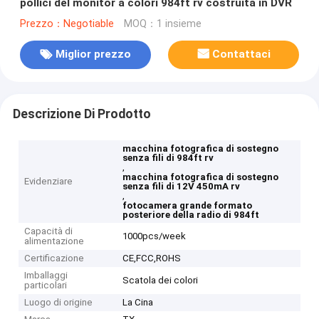
pollici del monitor a colori 984ft rv costruita in DVR
Prezzo：Negotiable
MOQ：1 insieme
Miglior prezzo
Contattaci
Descrizione Di Prodotto
macchina fotografica di sostegno
senza fili di 984ft rv
,
macchina fotografica di sostegno
Evidenziare
senza fili di 12V 450mA rv
,
fotocamera grande formato
posteriore della radio di 984ft
Capacità di
1000pcs/week
alimentazione
Certificazione
CE,FCC,ROHS
Imballaggi
Scatola dei colori
particolari
Luogo di origine
La Cina