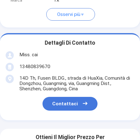
Marca
TX
Osservi più
Dettagli Di Contatto
Miss. cai
13480839670
14D Th, Fusen BLDG., strada di HuaXia, Comunità di
Dongzhou, Guangming, via, Guangming Dist.,
Shenzhen, Guangdong, Cina
Contattaci
Ottieni Il Miglior Prezzo Per