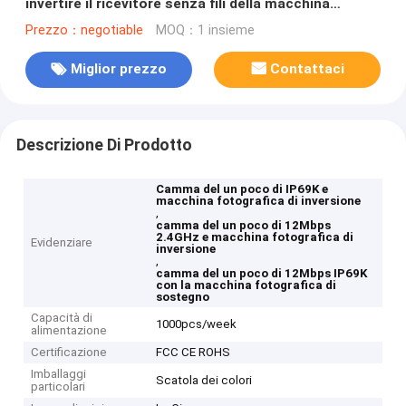
invertire il ricevitore senza fili della macchina
fotografica AHD
Prezzo：negotiable
MOQ：1 insieme
Miglior prezzo
Contattaci
Descrizione Di Prodotto
Camma del un poco di IP69K e
macchina fotografica di inversione
,
camma del un poco di 12Mbps
2.4GHz e macchina fotografica di
Evidenziare
inversione
,
camma del un poco di 12Mbps IP69K
con la macchina fotografica di
sostegno
Capacità di
1000pcs/week
alimentazione
Certificazione
FCC CE ROHS
Imballaggi
Scatola dei colori
particolari