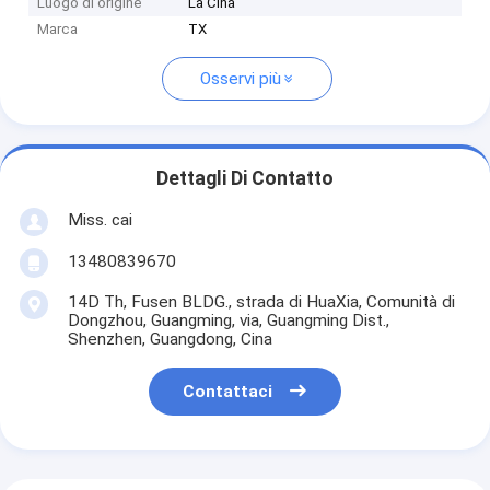
Luogo di origine
La Cina
Marca
TX
Osservi più
Dettagli Di Contatto
Miss. cai
13480839670
14D Th, Fusen BLDG., strada di HuaXia, Comunità di
Dongzhou, Guangming, via, Guangming Dist.,
Shenzhen, Guangdong, Cina
Contattaci